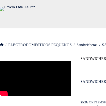
Saltar
al
contenido
/
ELECTRODOMÉSTICOS PEQUEÑOS
/
Sandwicheras
/
S
Inicio
SANDWICHER
SANDWICHER
SKU:
CKSTSM38