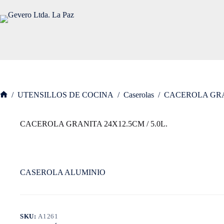
Saltar
al
contenido
/
UTENSILLOS DE COCINA
/
Caserolas
/
CACEROLA GRAN
Inicio
CACEROLA GRANITA 24X12.5CM / 5.0L.
CASEROLA ALUMINIO
SKU:
A1261