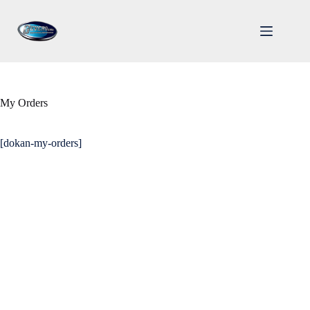
Saltar
al
contenido
My Orders
[dokan-my-orders]